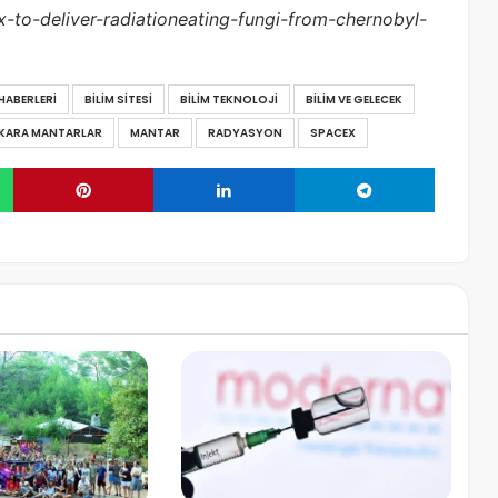
-to-deliver-radiationeating-fungi-from-chernobyl-
 HABERLERI
BILIM SITESI
BILIM TEKNOLOJI
BILIM VE GELECEK
KARA MANTARLAR
MANTAR
RADYASYON
SPACEX