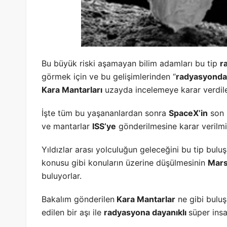
Bu büyük riski aşamayan bilim adamları bu tip
r
görmek için ve bu gelişimlerinden “
radyasyond
Kara Mantarları
uzayda incelemeye karar verdile
İşte tüm bu yaşananlardan sonra
SpaceX’in
son 
ve mantarlar
ISS’ye
gönderilmesine karar verilmi
Yıldızlar arası yolculuğun geleceğini bu tip bulu
konusu gibi konuların üzerine düşülmesinin
Mars
buluyorlar.
Bakalım gönderilen
Kara Mantarlar
ne gibi buluş
edilen bir aşı ile
radyasyona dayanıklı
süper insa