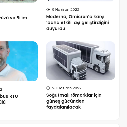
9 Haziran 2022
7
Moderna, Omicron’a karşı
üzü ve Bilim
‘daha etkili’ aşı geliştirdiğini
duyurdu
23 Haziran 2022
22
Soğutmalı römorklar için
bus RTU
güneş gücünden
ülü
faydalanılacak