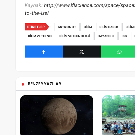
Kaynak:
http://www.iflscience.com/space/spacex
to-the-iss/
ETIKETLER
ASTRONOT
BILIM
BILIM HABER
BILIM
BILIM VE TEKNO
BILIM VE TEKNOLOJI
DAYANIKLI
ISS
BENZER YAZILAR