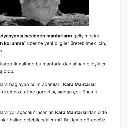
adyasyonla beslenen mantarların
gelişimlerini
an korunma
” üzerine yeni bilgiler üretebilmek için,
r.
kargo ikmalinde bu mantarlardan alınan bileşikler
ş oldu.
şlara bağlayan bilim adamları,
Kara Mantarlar
’ı
kolonize etme görevi açısından çok önemli
lara yol açacak? İnsanlar,
Kara Mantarlar
dan elde
nlar haline gelebilecekler mi? Bekleyip göreceğiz!