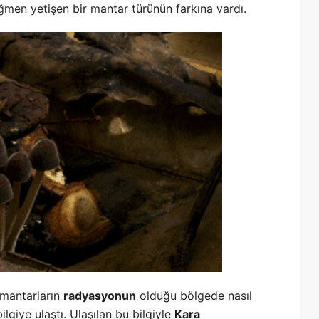
men yetişen bir mantar türünün farkına vardı.
 mantarların
radyasyonun
olduğu bölgede nasıl
bilgiye ulaştı. Ulaşılan bu bilgiyle
Kara