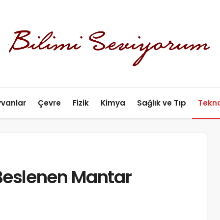
yvanlar
Çevre
Fizik
Kimya
Sağlık ve Tıp
Tekno
 Beslenen Mantar