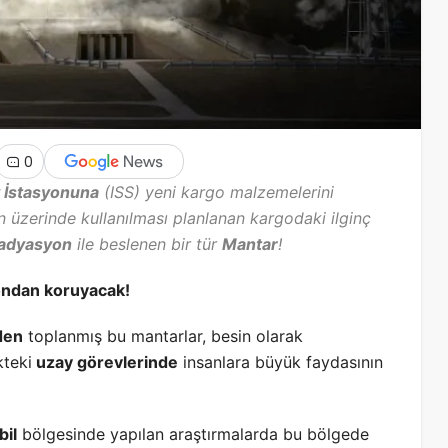
0
y İstasyonuna
(ISS) yeni kargo malzemelerini
n üzerinde kullanılması planlanan kargodaki ilginç
adyasyon
ile beslenen bir tür
Mantar
!
ondan koruyacak!
den
toplanmış bu mantarlar, besin olarak
kteki
uzay görevlerinde
insanlara büyük faydasının
bil
bölgesinde yapılan araştırmalarda bu bölgede