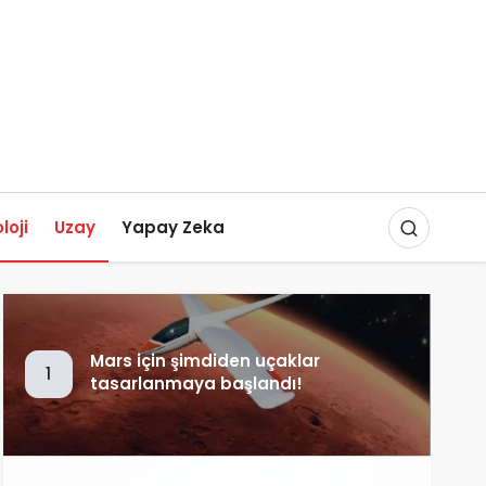
loji
Uzay
Yapay Zeka
Mars için şimdiden uçaklar
1
tasarlanmaya başlandı!