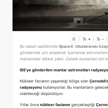
+
-
Bu sabah saatlerinde
SpaceX
,
Uluslararası Uza
göndermek için ateşlendi. İçerisinde astronotları
malzemeler dikkat çekti. Üstelik bunlardan biri
r
ISS’ye gönderilen mantar astronotları radyasy
Nükleer facianın yaşandığı bölge olan
Çernobil’
radyasyonu
kullanıyorlar. Bu mantarların gelece
olabileceği düşünülüyor.
Yıllar önce
nükleer facianın
gerçekleştiği
Çerno