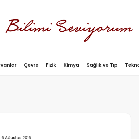
yvanlar
Çevre
Fizik
Kimya
Sağlık ve Tıp
Tekno
6 Ağustos 2016