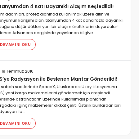
itanyumdan 4 Katı Dayanıklı Alaşım Keşfedildi!
lim adamları, protez alanında kullanılmak üzere altın ve
tanyumun karışımı olan, titanyumdan 4 kat daha fazla dayanıklı
duğunu düşündükleri yeni bir alaşım ürettiklerini duyurdular!
ience Advances dergisinde yayınlanan bilgiye…
DEVAMINI OKU
19 Temmuz 2016
SS’ye Radyasyon İle Beslenen Mantar Gönderildi!
 sabah saatlerinde SpaceX, Uluslararası Uzay İstasyonuna
SS) yeni kargo malzemelerini göndermek için ateşlendi.
erisinde astronotların üzerinde kullanılması planlanan
rgodaki ilginç malzemeler dikkat çekti. Üstelik bunlardan biri
dyasyon ile…
DEVAMINI OKU