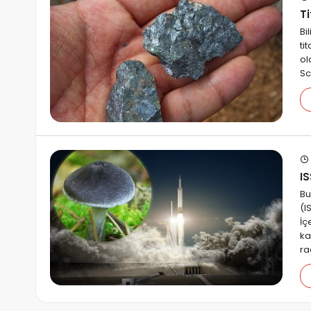
T
Bi
ti
ol
Sc
I
Bu
(I
İç
ka
ra