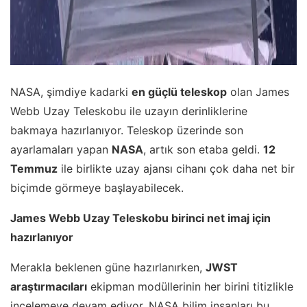
NASA, şimdiye kadarki
en güçlü teleskop
olan James
Webb Uzay Teleskobu ile uzayın derinliklerine
bakmaya hazırlanıyor. Teleskop üzerinde son
ayarlamaları yapan
NASA
, artık son etaba geldi.
12
Temmuz
ile birlikte uzay ajansı cihanı çok daha net bir
biçimde görmeye başlayabilecek.
James Webb Uzay Teleskobu birinci net imaj için
hazırlanıyor
Merakla beklenen güne hazırlanırken,
JWST
araştırmacıları
ekipman modüllerinin her birini titizlikle
incelemeye devam ediyor. NASA bilim insanları bu