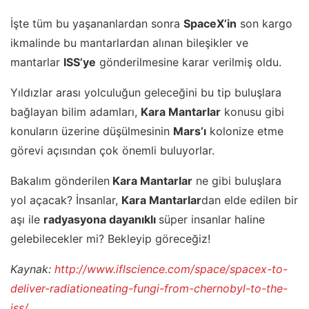
İşte tüm bu yaşananlardan sonra
SpaceX’in
son kargo
ikmalinde bu mantarlardan alınan bileşikler ve
mantarlar
ISS’ye
gönderilmesine karar verilmiş oldu.
Yıldızlar arası yolculuğun geleceğini bu tip buluşlara
bağlayan bilim adamları,
Kara Mantarlar
konusu gibi
konuların üzerine düşülmesinin
Mars’ı
kolonize etme
görevi açısından çok önemli buluyorlar.
Bakalım gönderilen
Kara Mantarlar
ne gibi buluşlara
yol açacak? İnsanlar,
Kara Mantarlar
dan elde edilen bir
aşı ile
radyasyona dayanıklı
süper insanlar haline
gelebilecekler mi? Bekleyip göreceğiz!
Kaynak:
http://www.iflscience.com/space/spacex-to-
deliver-radiationeating-fungi-from-chernobyl-to-the-
iss/