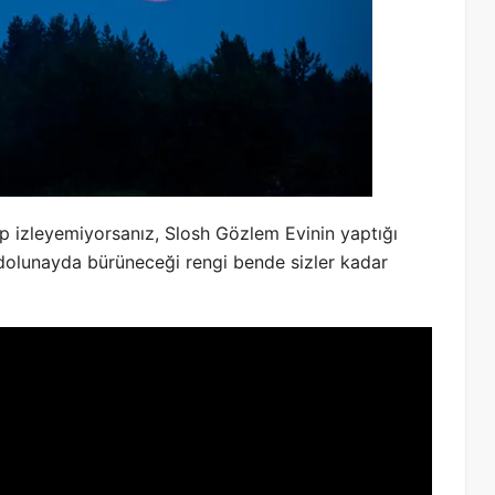
kıp izleyemiyorsanız, Slosh Gözlem Evinin yaptığı
u dolunayda bürüneceği rengi bende sizler kadar