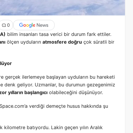
0
SA)
bilim insanları tasa verici bir durum fark ettiler.
anı
ölçen uyduların
atmosfere doğru
çok süratli bir
klüyor
re gerçek ilerlemeye başlayan uyduların bu hareketi
kte denk geliyor. Uzmanlar, bu durumun gezegenimiz
zor yılların başlangıcı
olabileceğini düşünüyor.
Space.com’a verdiği demeçte husus hakkında şu
uk kilometre batıyordu. Lakin geçen yılın Aralık