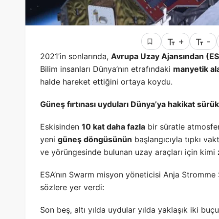
+
-
2021’in sonlarında,
Avrupa Uzay Ajansından (E
Bilim insanları Dünya’nın etrafındaki
manyetik al
halde hareket ettiğini ortaya koydu.
Güneş fırtınası uyduları Dünya’ya hakikat sürü
Eskisinden
10 kat daha fazla
bir süratle atmosfe
yeni
güneş döngüsünün
başlangıcıyla tıpkı va
ve yörüngesinde bulunan uzay araçları için kimi
ESA’nın Swarm misyon yöneticisi Anja Stromme 
sözlere yer verdi:
Son beş, altı yılda uydular yılda yaklaşık iki buç