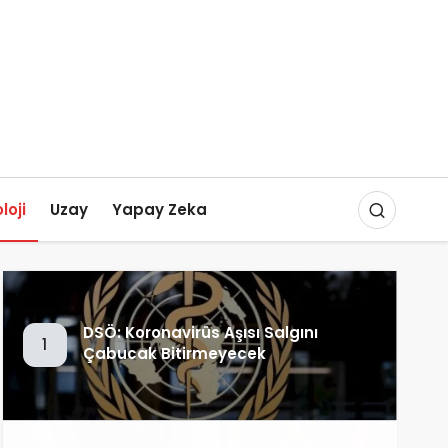
loji
Uzay
Yapay Zeka
DSÖ: Koronavirüs Aşısı Salgını
1
Çabucak Bitirmeyecek