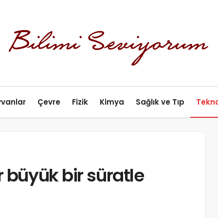
yvanlar
Çevre
Fizik
Kimya
Sağlık ve Tıp
Tekno
 büyük bir süratle