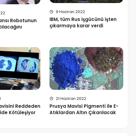
9 Haziran 2022
022
IBM, tüm Rus işgücünü işten
sansı Robotunun
çıkarmaya karar verdi
tılacağını
0
21 Haziran 2022
avisini Reddeden
Prusya Mavisi Pigmenti ile E-
ide Kötüleşiyor
Atıklardan Altın Çıkarılacak