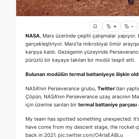
+
-
NASA
, Mars üzerinde çeşitli çalışmalar yapıyor. 
gerçekleştiriyor. Mars’ta mikrobiyal ömür arayış
karşıya kaldı. Gezegenin yüzeyinde Perseverance,
pürüzlü bir kayaya takılan bir modül tespit etti.
Bulunan modülün termal battaniyeye ilişkin oldu
NASA’nın Perseverance grubu,
Twitter
‘dan yaptı
Çöpün, NASA’nın Perseverance uzay aracının Mar
için üzerine sarılan bir
termal battaniye parçası
My team has spotted something unexpected: It’s 
have come from my descent stage, the rocket-p
back in 2021.
pic.twitter.com/O4rIaEABLu