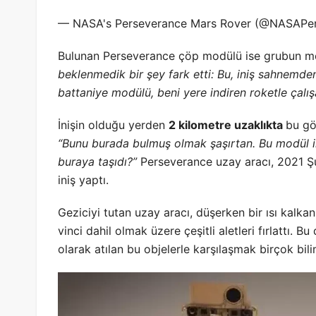
— NASA's Perseverance Mars Rover (@NASAPe
Bulunan Perseverance çöp modülü ise grubun mer
beklenmedik bir şey fark etti: Bu, iniş sahnemde
battaniye modülü, beni yere indiren roketle çalışa
İnişin olduğu yerden
2 kilometre uzaklıkta
bu gö
“Bunu burada bulmuş olmak şaşırtan. Bu modül in
buraya taşıdı?”
Perseverance uzay aracı, 2021 Şu
iniş yaptı.
Geziciyi tutan uzay aracı, düşerken bir ısı kalka
vinci dahil olmak üzere çeşitli aletleri fırlattı. 
olarak atılan bu objelerle karşılaşmak birçok bil