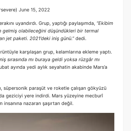
rsevere)
June 15, 2022
akını uyandırdı. Grup, yaptığı paylaşımda,
“Ekibim
n gelmiş olabileceğini düşündükleri bir termal
n jet paketi. 2021’deki iniş günü.”
dedi.
rüntüyle karşılaşan grup, kelamlarına ekleme yaptı.
iş sırasında mı buraya geldi yoksa rüzgâr mı
bat ayında yedi aylık seyahatin akabinde Mars’a
nı, süpersonik paraşüt ve roketle çalışan gökyüzü
Bu da geziciyi yere indirdi. Mars yüzeyine mecburî
im insanına nazaran şaşırtan değil.