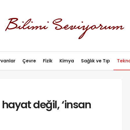
yvanlar
Çevre
Fizik
Kimya
Sağlık ve Tıp
Tekno
hayat değil, ‘insan