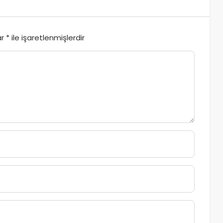
ar
*
ile işaretlenmişlerdir