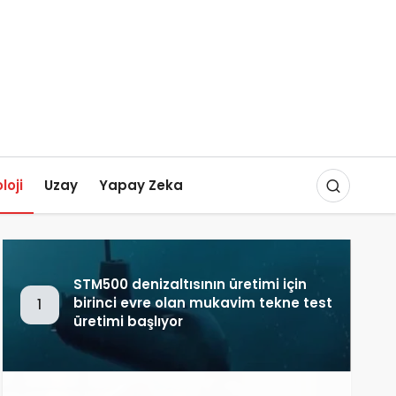
loji
Uzay
Yapay Zeka
STM500 denizaltısının üretimi için
birinci evre olan mukavim tekne test
1
üretimi başlıyor