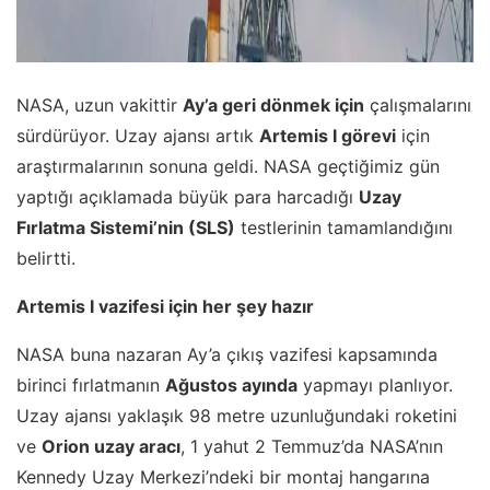
NASA, uzun vakittir
Ay’a geri dönmek için
çalışmalarını
sürdürüyor. Uzay ajansı artık
Artemis I görevi
için
araştırmalarının sonuna geldi. NASA geçtiğimiz gün
yaptığı açıklamada büyük para harcadığı
Uzay
Fırlatma Sistemi’nin (SLS)
testlerinin tamamlandığını
belirtti.
Artemis I vazifesi için her şey hazır
NASA buna nazaran Ay’a çıkış vazifesi kapsamında
birinci fırlatmanın
Ağustos ayında
yapmayı planlıyor.
Uzay ajansı yaklaşık 98 metre uzunluğundaki roketini
ve
Orion uzay aracı
, 1 yahut 2 Temmuz’da NASA’nın
Kennedy Uzay Merkezi’ndeki bir montaj hangarına