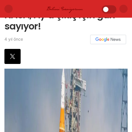
NASA, Ay’a çıkış için gün
sayıyor!
4 yıl önce