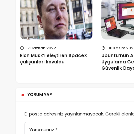
17 Haziran 2022
30 Kasım 202
Elon Musk’ı eleştiren SpaceX
Ubuntu’nun A
çalışanları kovuldu
Uygulama Geli
Güvenlik Day
YORUM YAP
E-posta adresiniz yayınlanmayacak.
Gerekli alanl
Yorumunuz
*