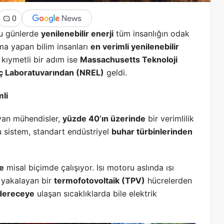
0
şu günlerde
yenilenebilir enerji
tüm insanlığın odak
ma yapan bilim insanları
en verimli yenilenebilir
kıymetli bir adım ise
Massachusetts Teknoloji
üç Laboratuvarından (NREL)
geldi.
mli
ayan mühendisler,
yüzde 40’ın üzerinde
bir verimlilik
u sistem, standart endüstriyel
buhar türbinlerinden
ne
misal biçimde çalışıyor. Isı motoru aslında ısı
 yakalayan bir
termofotovoltaik (TPV)
hücrelerden
 dereceye
ulaşan sıcaklıklarda bile elektrik