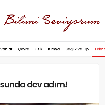
yvanlar
Çevre
Fizik
Kimya
Sağlık ve Tıp
Tekno
nusunda dev adım!