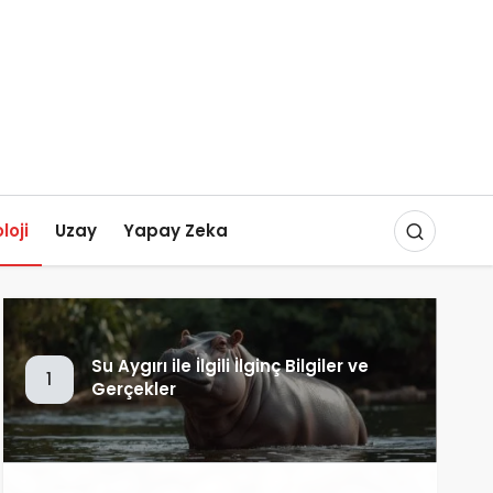
loji
Uzay
Yapay Zeka
Su Aygırı ile İlgili İlginç Bilgiler ve
1
Gerçekler