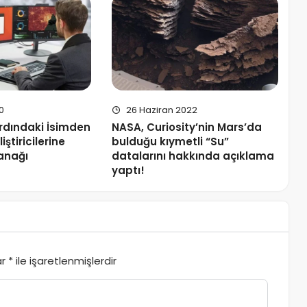
0
26 Haziran 2022
rdındaki İsimden
NASA, Curiosity’nin Mars’da
ştiricilerine
bulduğu kıymetli “Su”
anağı
datalarını hakkında açıklama
yaptı!
ar
*
ile işaretlenmişlerdir