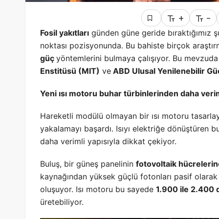
+
-
Fosil yakıtları
günden güne geride bıraktığımız 
noktası pozisyonunda. Bu bahiste birçok araştır
güç
yöntemlerini bulmaya çalışıyor. Bu mevzuda 
Enstitüsü (MIT)
ve
ABD Ulusal Yenilenebilir G
Yeni ısı motoru buhar türbinlerinden daha veri
Hareketli modülü olmayan bir ısı motoru tasarl
yakalamayı başardı. Isıyı elektriğe dönüştüren b
daha verimli yapısıyla dikkat çekiyor.
Buluş, bir güneş panelinin
fotovoltaik hücreleri
kaynağından yüksek güçlü fotonları pasif olarak
oluşuyor. Isı motoru bu sayede
1.900 ile 2.400
üretebiliyor.