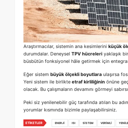
Araştırmacılar, sistemin ana kesimlerini
küçük öl
durumdalar. Deneysel
TPV hücreleri
yaklaşık bir
büsbütün fonksiyonel hâle getirmek için entegra
Eğer sistem
büyük ölçekli boyutlara
ulaşırsa fos
Yeni sistem ile birlikte
etraf kirliliğinin
önüne geç
olacak. Bu çalışmaların devamını görmeyi sabırsı
Peki siz yenilenebilir güç tarafında atılan bu a
yorumlar kısmında bizimle paylaşabilirsiniz.
ETIKETLER
ENERJI
ISI
SISTEM
VERIMLI
YENIL