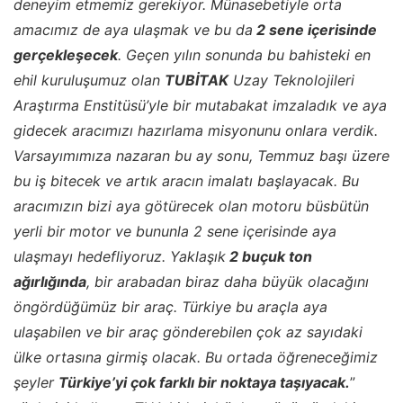
deneyim etmemiz gerekiyor. Münasebetiyle orta
amacımız de aya ulaşmak ve bu da
2 sene içerisinde
gerçekleşecek
. Geçen yılın sonunda bu bahisteki en
ehil kuruluşumuz olan
TUBİTAK
Uzay Teknolojileri
Araştırma Enstitüsü’yle bir mutabakat imzaladık ve aya
gidecek aracımızı hazırlama misyonunu onlara verdik.
Varsayımımıza nazaran bu ay sonu, Temmuz başı üzere
bu iş bitecek ve artık aracın imalatı başlayacak. Bu
aracımızın bizi aya götürecek olan motoru büsbütün
yerli bir motor ve bununla 2 sene içerisinde aya
ulaşmayı hedefliyoruz. Yaklaşık
2 buçuk ton
ağırlığında
, bir arabadan biraz daha büyük olacağını
öngördüğümüz bir araç. Türkiye bu araçla aya
ulaşabilen ve bir araç gönderebilen çok az sayıdaki
ülke ortasına girmiş olacak. Bu ortada öğreneceğimiz
şeyler
Türkiye’yi çok farklı bir noktaya taşıyacak.
”