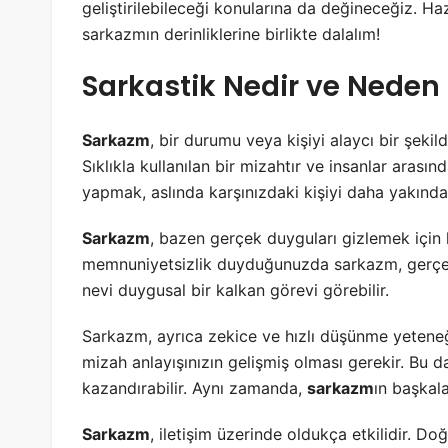
geliştirilebileceği konularına da değineceğiz. Haz
sarkazmın derinliklerine birlikte dalalım!
Sarkastik Nedir ve Neden
Sarkazm
, bir durumu veya kişiyi alaycı bir şeki
Sıklıkla kullanılan bir mizahtır ve insanlar arasınd
yapmak, aslında karşınızdaki kişiyi daha yakınd
Sarkazm
, bazen gerçek duyguları gizlemek için k
memnuniyetsizlik duyduğunuzda sarkazm, gerçek 
nevi duygusal bir kalkan görevi görebilir.
Sarkazm, ayrıca zekice ve hızlı düşünme yeteneği
mizah anlayışınızın gelişmiş olması gerekir. Bu 
kazandırabilir. Aynı zamanda,
sarkazm
ın başkal
Sarkazm
, iletişim üzerinde oldukça etkilidir. Doğr