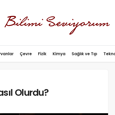
yvanlar
Çevre
Fizik
Kimya
Sağlık ve Tıp
Tekno
asıl Olurdu?