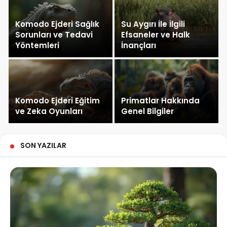
Komodo Ejderi Sağlık
Su Aygırı İle İlgili
Sorunları ve Tedavi
Efsaneler ve Halk
Yöntemleri
İnançları
Komodo Ejderi Eğitim
Primatlar Hakkında
ve Zeka Oyunları
Genel Bilgiler
SON YAZILAR