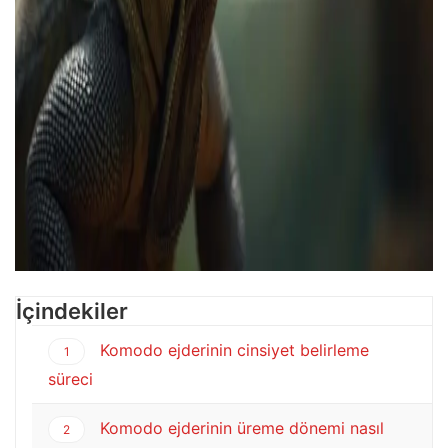
İçindekiler
Komodo ejderinin cinsiyet belirleme
1
süreci
Komodo ejderinin üreme dönemi nasıl
2