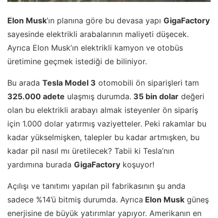
Elon Musk
’ın planına göre bu devasa yapı
GigaFactory
sayesinde elektrikli arabalarının maliyeti düşecek.
Ayrıca Elon Musk’ın elektrikli kamyon ve otobüs
üretimine geçmek istediği de biliniyor.
Bu arada
Tesla Model 3
otomobili ön siparişleri tam
325.000 adete
ulaşmış durumda.
35 bin dolar
değeri
olan bu elektrikli arabayı almak isteyenler ön sipariş
için 1.000 dolar yatırmış vaziyetteler. Peki rakamlar bu
kadar yükselmişken, talepler bu kadar artmışken, bu
kadar pil nasıl mı üretilecek? Tabii ki Tesla’nın
yardımına burada
GigaFactory
koşuyor!
Açılışı ve tanıtımı yapılan pil fabrikasının şu anda
sadece %14’ü bitmiş durumda. Ayrıca
Elon Musk
güneş
enerjisine de büyük yatırımlar yapıyor. Amerikanın en