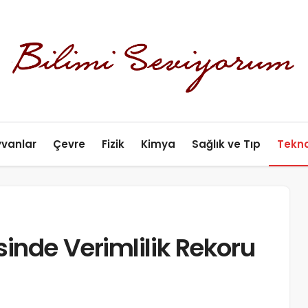
yvanlar
Çevre
Fizik
Kimya
Sağlık ve Tıp
Tekno
inde Verimlilik Rekoru