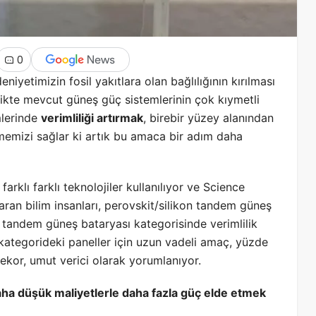
0
yetimizin fosil yakıtlara olan bağlılığının kırılması
irlikte mevcut güneş güç sistemlerinin çok kıymetli
mlerinde
verimliliği artırmak
, birebir yüzey alanından
memizi sağlar ki artık bu amaca bir adım daha
klı farklı teknolojiler kullanılıyor ve Science
an bilim insanları, perovskit/silikon tandem güneş
k tandem güneş bataryası kategorisinde verimlilik
 kategorideki paneller için uzun vadeli amaç, yüzde
ekor, umut verici olarak yorumlanıyor.
aha düşük maliyetlerle daha fazla güç elde etmek