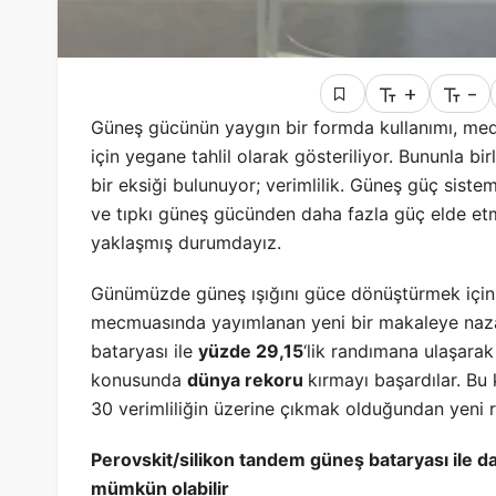
+
-
Güneş gücünün yaygın bir formda kullanımı, medeni
için yegane tahlil olarak gösteriliyor. Bununla b
bir eksiği bulunuyor; verimlilik. Güneş güç siste
ve tıpkı güneş gücünden daha fazla güç elde et
yaklaşmış durumdayız.
Günümüzde güneş ışığını güce dönüştürmek için far
mecmuasında yayımlanan yeni bir makaleye nazar
bataryası ile
yüzde 29,15
‘lik randımana ulaşara
konusunda
dünya rekoru
kırmayı başardılar. Bu
30 verimliliğin üzerine çıkmak olduğundan yeni r
Perovskit/silikon tandem güneş bataryası ile d
mümkün olabilir