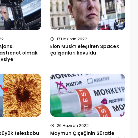
22
17 Haziran 2022
Ajansı
Elon Musk’ı eleştiren SpaceX
 astronot olmak
çalışanları kovuldu
avsiye
26 Haziran 2022
büyük teleskobu
Maymun Çiçeğinin Süratle