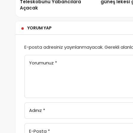
Teleskobunu Yabancılara
güneş lekesi 
Açacak
YORUM YAP
E-posta adresiniz yayınlanmayacak.
Gerekli alanl
Yorumunuz
*
Adınız
*
E-Posta
*