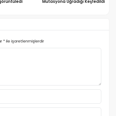
görüntüledi
Mutasyona Uğradığı Keşfedildi
ar
*
ile işaretlenmişlerdir