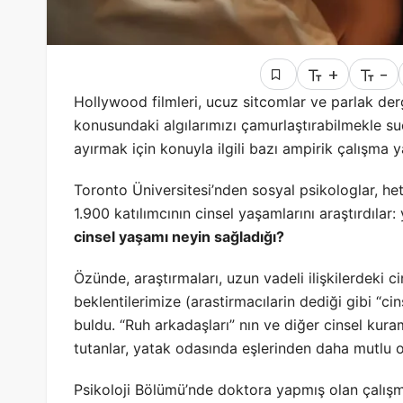
+
-
Hollywood filmleri, ucuz sitcomlar ve parlak dergil
konusundaki algılarımızı çamurlaştırabilmekle s
ayırmak için konuyla ilgili bazı ampirik çalışma ya
Toronto Üniversitesi’nden sosyal psikologlar, het
1.900 katılımcının cinsel yaşamlarını araştırdıla
cinsel yaşamı neyin sağladığı?
Özünde, araştırmaları, uzun vadeli ilişkilerdeki ci
beklentilerimize (arastirmacılarin dediği gibi “ci
buldu. “Ruh arkadaşları” nın ve diğer cinsel kuram
tutanlar, yatak odasında eşlerinden daha mutlu 
Psikoloji Bölümü’nde doktora yapmış olan çalış