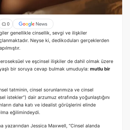
0
er genellikle cinsellik, sevgi ve ilişkiler
uçlanmaktadır. Neyse ki, dedikoduları gerçeklerden
pılmıştır.
eroseksüel ve eşcinsel ilişkiler de dahil olmak üzere
r: yaşlı bir soruya cevap bulmak umuduyla:
mutlu bir
nsel tatminin, cinsel sorunlarımıza ve cinsel
nsel istekler”) dair arzumuz etrafında yoğunlaştığını
ların daha katı ve idealist görüşlerini elinde
olma eğilimindeydi.
ma yazarından Jessica Maxwell, “Cinsel alanda