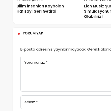
Bilim İnsanları Kaybolan
Elon Musk: Şua
Hafızayı Geri Getirdi
Simülasyonun
Olabiliriz !
YORUM YAP
E-posta adresiniz yayınlanmayacak.
Gerekli alanl
Yorumunuz
*
Adınız
*