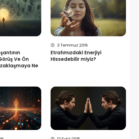
3 Temmuz 2016
şantının
Etrafımızdaki Enerjiyi
Görüş Ve Ön
Hissedebilir miyiz?
Uzaklaşmaya Ne
16
12 Eylül 2015