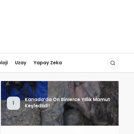
loji
Uzay
Yapay Zeka
Kanada’da On Binlerce Yıllık Mamut
1
Keşfedildi!