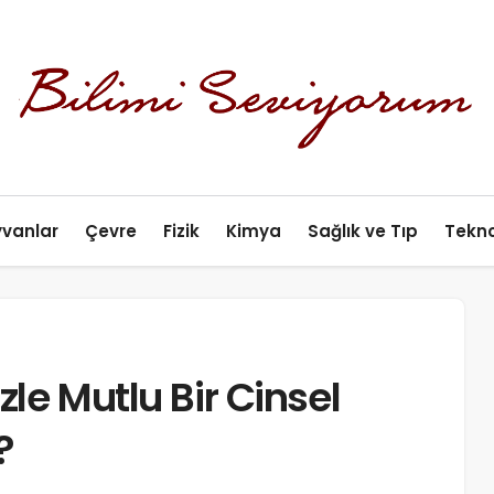
yvanlar
Çevre
Fizik
Kimya
Sağlık ve Tıp
Tekno
zle Mutlu Bir Cinsel
?