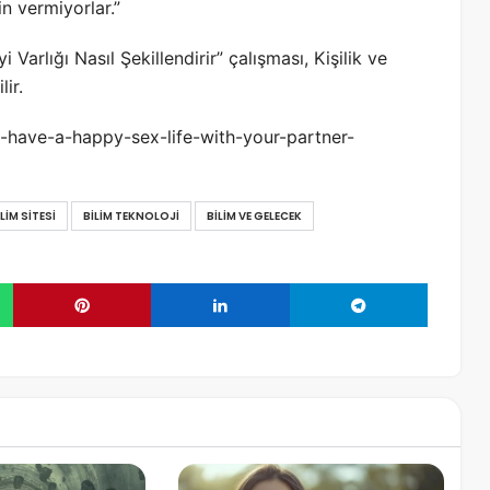
n vermiyorlar.”
i Varlığı Nasıl Şekillendirir” çalışması, Kişilik ve
ir.
-have-a-happy-sex-life-with-your-partner-
ILIM SITESI
BILIM TEKNOLOJI
BILIM VE GELECEK