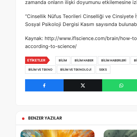
zamanda onların ilişki doyumunu etkilemesine izi
“Cinsellik Nüfus Teorileri Cinselliği ve Cinsiyete İy
Sosyal Psikoloji Dergisi Kasım sayısında bulunabil
Kaynak: http://www.iflscience.com/brain/how-to
according-to-science/
ETIKETLER
BILIM
BILIM HABER
BILIM HABERLERI
B
BILIM VE TEKNO
BILIM VE TEKNOLOJI
SEKS
BENZER YAZILAR