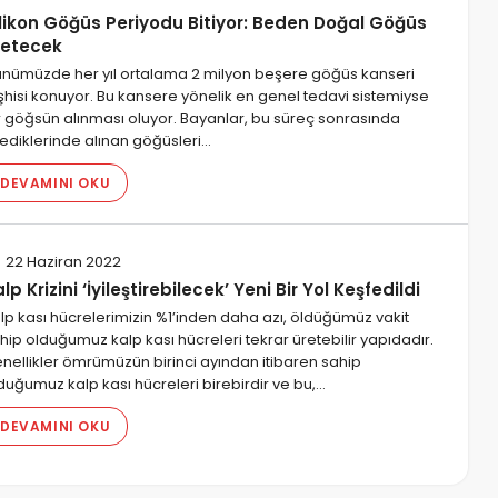
ilikon Göğüs Periyodu Bitiyor: Beden Doğal Göğüs
retecek
nümüzde her yıl ortalama 2 milyon beşere göğüs kanseri
şhisi konuyor. Bu kansere yönelik en genel tedavi sistemiyse
r göğsün alınması oluyor. Bayanlar, bu süreç sonrasında
lediklerinde alınan göğüsleri…
DEVAMINI OKU
22 Haziran 2022
lp Krizini ‘İyileştirebilecek’ Yeni Bir Yol Keşfedildi
lp kası hücrelerimizin %1’inden daha azı, öldüğümüz vakit
hip olduğumuz kalp kası hücreleri tekrar üretebilir yapıdadır.
nellikler ömrümüzün birinci ayından itibaren sahip
duğumuz kalp kası hücreleri birebirdir ve bu,…
DEVAMINI OKU