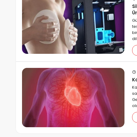
S
Ü
Gü
te
bi
di
Ka
Ka
sa
Ge
ol