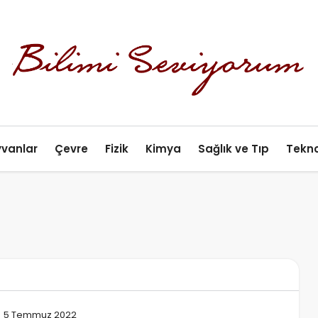
yvanlar
Çevre
Fizik
Kimya
Sağlık ve Tıp
Tekno
5 Temmuz 2022