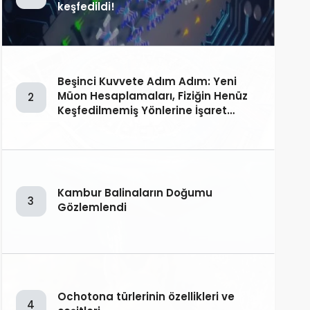
keşfedildi!
Beşinci Kuvvete Adım Adım: Yeni
Müon Hesaplamaları, Fiziğin Henüz
2
Keşfedilmemiş Yönlerine İşaret
Ediyor!
Kambur Balinaların Doğumu
3
Gözlemlendi
Ochotona türlerinin özellikleri ve
4