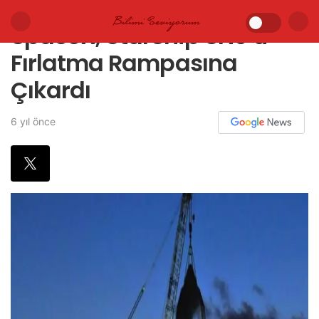
SpaceX, Starship SN9’u
Fırlatma Rampasına
Çıkardı
6 yıl önce