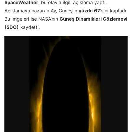
SpaceWeather
, bu olayla ilgili açıklama yaptı.
Açıklamaya nazaran Ay, Güneş’in
yüzde 67
‘sini kapladı.
Bu imgeleri ise NASA’nın
Güneş Dinamikleri Gözlemevi
(SDO)
kaydetti.