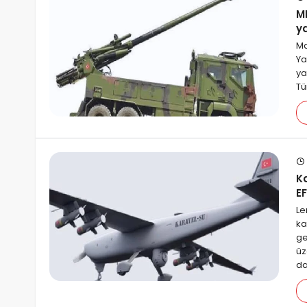
M
y
Ma
Ya
ya
Tü
K
E
Le
ka
ge
üz
da