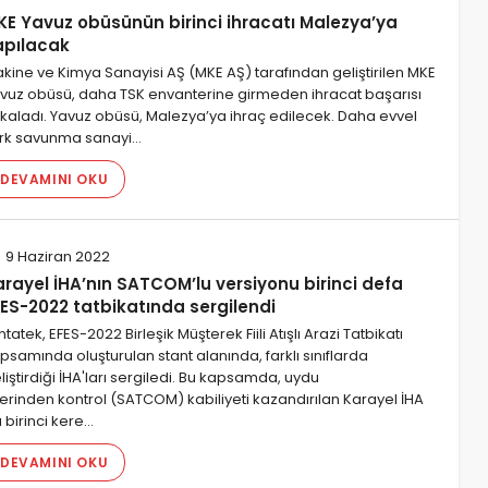
KE Yavuz obüsünün birinci ihracatı Malezya’ya
apılacak
kine ve Kimya Sanayisi AŞ (MKE AŞ) tarafından geliştirilen MKE
vuz obüsü, daha TSK envanterine girmeden ihracat başarısı
kaladı. Yavuz obüsü, Malezya’ya ihraç edilecek. Daha evvel
rk savunma sanayi…
DEVAMINI OKU
9 Haziran 2022
arayel İHA’nın SATCOM’lu versiyonu birinci defa
FES-2022 tatbikatında sergilendi
ntatek, EFES-2022 Birleşik Müşterek Fiili Atışlı Arazi Tatbikatı
psamında oluşturulan stant alanında, farklı sınıflarda
liştirdiği İHA'ları sergiledi. Bu kapsamda, uydu
erinden kontrol (SATCOM) kabiliyeti kazandırılan Karayel İHA
 birinci kere…
DEVAMINI OKU