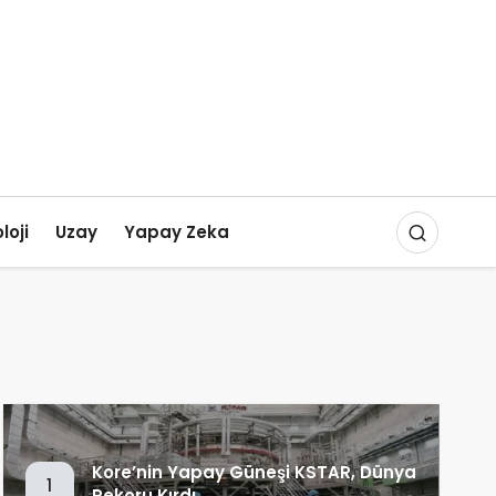
loji
Uzay
Yapay Zeka
Kore’nin Yapay Güneşi KSTAR, Dünya
1
Rekoru Kırdı