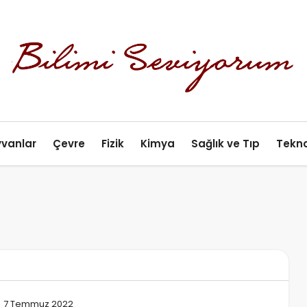
yvanlar
Çevre
Fizik
Kimya
Sağlık ve Tıp
Tekno
7 Temmuz 2022