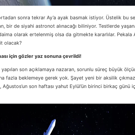
rtadan sonra tekrar Ay’a ayak basmak istiyor. Üstelik bu s
n, bir de siyahi astronot alınacağı biliniyor. Testlerde yaşan
daima olarak ertelenmiş olsa da gitmekte kararlılar. Pekala 
it olacak?
ması için gözler yaz sonuna çevrildi!
yapılan son açıklamaya nazaran, sorunlu süreç büyük ölçüd
ha fazla beklemeye gerek yok. Şayet yeni bir aksilik çıkmaz
, Ağustos’un son haftası yahut Eylül’ün birinci birkaç günü i