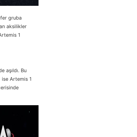
efer gruba
an aksilikler
Artemis 1
e aşıldı. Bu
 ise Artemis 1
çerisinde