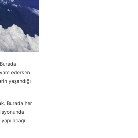
 Burada
devam ederken
erin yaşandığı
cak. Burada her
 misyonunda
e yapılacağı