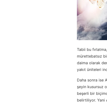
Tabii bu fırlatm
mürettebatsız b
daima olarak den
yakıt üniteleri i
Daha sonra ise Ar
şeyin kusursuz o
beşerli bir biçim
belirtiliyor. Yan