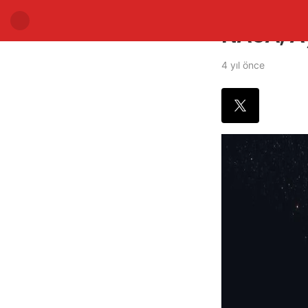
NASA, Ay
4 yıl önce