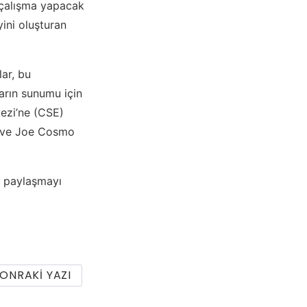
 çalışma yapacak
ini oluşturan
lar, bu
ların sunumu için
ezi’ne (CSE)
u ve Joe Cosmo
e paylaşmayı
ONRAKI YAZI