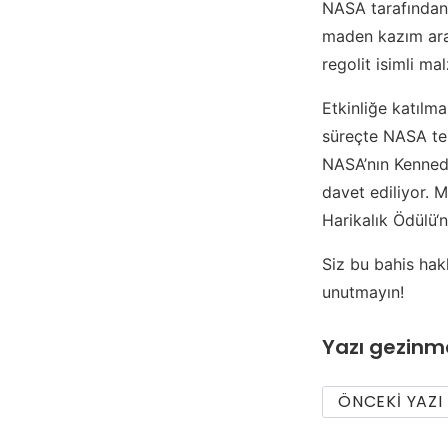
NASA tarafından
maden kazım araç
regolit isimli m
Etkinliğe katılma
süreçte NASA tek
NASA’nın Kenned
davet ediliyor.
Harikalık Ödülü‘n
Siz bu bahis hak
unutmayın!
Yazı gezinm
ÖNCEKI YAZI