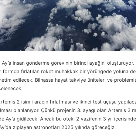
a, Ay’a insan gönderme görevinin birinci ayağını oluşturuyor.
ir formda fırlatılan roket muhakkak bir yörüngede yoluna 
etim edilecek. Bilhassa hayat takviye üniteleri ve probleml
ncelenecek.
temis 2 isimli aracın fırlatması ve ikinci test uçuşu yapıla
lması planlanıyor. Çünkü projenin 3. ayağı olan Artemis 3
de Ay’a gidilecek. Ancak bu öteki 2 vazifenin 3 yıl içerisind
i Ay’da zıplayan astronotları 2025 yılında göreceğiz.