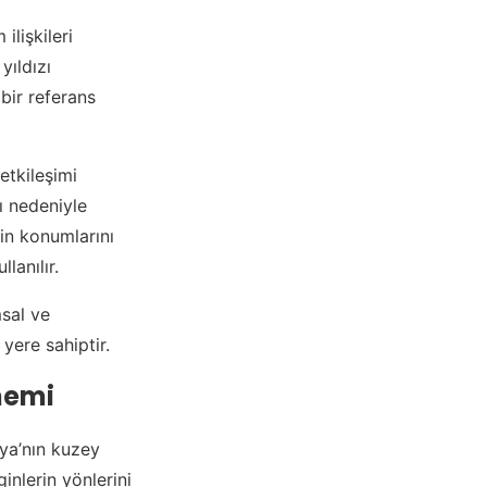
ilişkileri
yıldızı
bir referans
etkileşimi
ı nedeniyle
rin konumlarını
lanılır.
sal ve
yere sahiptir.
Önemi
nya’nın kuzey
inlerin yönlerini