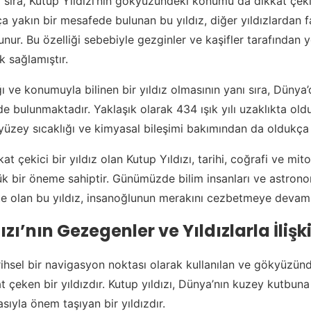
ı sıra, Kutup Yıldızı’nın gökyüzündeki konumu da dikkat çeki
a yakın bir mesafede bulunan bu yıldız, diğer yıldızlardan fa
nur. Bu özelliği sebebiyle gezginler ve kaşifler tarafından 
k sağlamıştır.
ığı ve konumuyla bilinen bir yıldız olmasının yanı sıra, Düny
e bulunmaktadır. Yaklaşık olarak 434 ışık yılı uzaklıkta ol
 yüzey sıcaklığı ve kimyasal bileşimi bakımından da oldukça i
at çekici bir yıldız olan Kutup Yıldızı, tarihi, coğrafi ve mit
yük bir öneme sahiptir. Günümüzde bilim insanları ve astrono
te olan bu yıldız, insanoğlunun merakını cezbetmeye devam
zı’nın Gezegenler ve Yıldızlarla İlişki
arihsel bir navigasyon noktası olarak kullanılan ve gökyüzün
 çeken bir yıldızdır. Kutup yıldızı, Dünya’nın kuzey kutbuna
ıyla önem taşıyan bir yıldızdır.