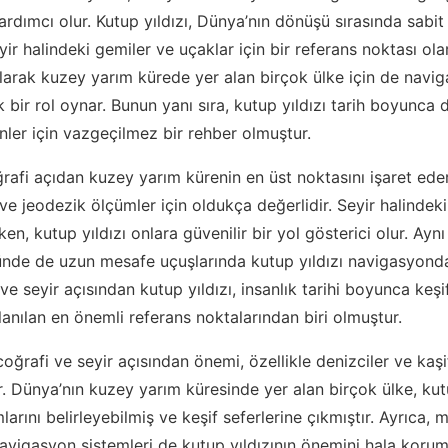
yardımcı olur. Kutup yıldızı, Dünya’nın dönüşü sırasında sab
ir halindeki gemiler ve uçaklar için bir referans noktası olara
olarak kuzey yarım kürede yer alan birçok ülke için de nav
k bir rol oynar. Bunun yanı sıra, kutup yıldızı tarih boyunca d
nler için vazgeçilmez bir rehber olmuştur.
oğrafi açıdan kuzey yarım kürenin en üst noktasını işaret ede
ve jeodezik ölçümler için oldukça değerlidir. Seyir halindeki
rken, kutup yıldızı onlara güvenilir bir yol gösterici olur. Aynı
ünde de uzun mesafe uçuşlarında kutup yıldızı navigasyonda
 ve seyir açısından kutup yıldızı, insanlık tarihi boyunca keşi
lanılan en önemli referans noktalarından biri olmuştur.
coğrafi ve seyir açısından önemi, özellikle denizciler ve kaşif
r. Dünya’nın kuzey yarım küresinde yer alan birçok ülke, kutu
arını belirleyebilmiş ve keşif seferlerine çıkmıştır. Ayrıca,
 navigasyon sistemleri de kutup yıldızının önemini hala korum