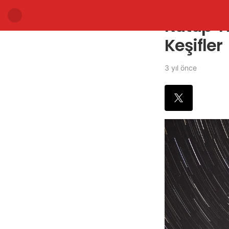
Kutup Yıl
Keşifler
3 yıl önce