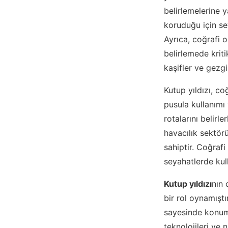
belirlemelerine 
koruduğu için sey
Ayrıca, coğrafi 
belirlemede kriti
kaşifler ve gezgi
Kutup yıldızı, c
pusula kullanımı 
rotalarını belirle
havacılık sektör
sahiptir. Coğrafi
seyahatlerde kul
Kutup yıldızı
nın 
bir rol oynamıştı
sayesinde konuml
teknolojileri ve