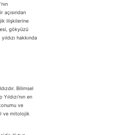
’nın
ir açısından
 ilişkilerine
mesi, gökyüzü
 yıldızı hakkında
dızdır. Bilimsel
p Yıldızı’nın en
t konumu ve
 ve mitolojik