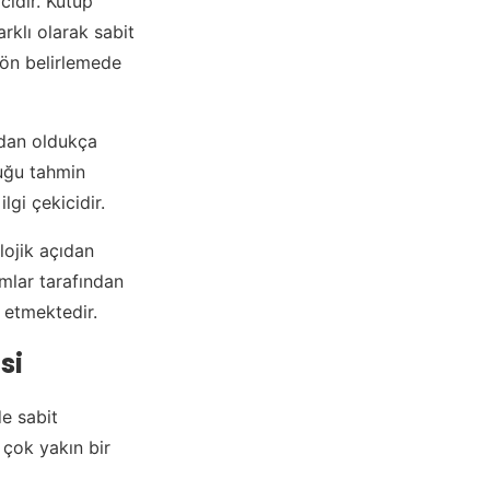
cidir. Kutup
rklı olarak sabit
yön belirlemede
a’dan oldukça
duğu tahmin
lgi çekicidir.
olojik açıdan
mlar tarafından
 etmektedir.
si
de sabit
 çok yakın bir