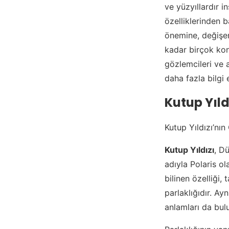
ve yüzyıllardır in
özelliklerinden b
önemine, değişen
kadar birçok kon
gözlemcileri ve a
daha fazla bilgi
Kutup Yıldı
Kutup Yıldızı’nın 
Kutup Yıldızı
, D
adıyla Polaris ola
bilinen özelliği
parlaklığıdır. A
anlamları da bul