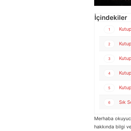
İçindekiler
Kutup 
1
Kutup 
2
Kutup 
3
Kutup 
4
Kutup 
5
Sık S
6
Merhaba okuyucula
hakkında bilgi v