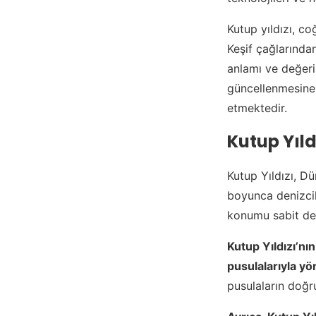
Kutup yıldızı, co
Keşif çağlarında
anlamı ve değeri
güncellenmesine 
etmektedir.
Kutup Yıld
Kutup Yıldızı, Dü
boyunca denizcile
konumu sabit değ
Kutup Yıldızı’nı
pusulalarıyla yö
pusulaların doğru