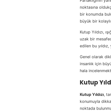
Parlaklığının yan
noktasına oldukç
bir konumda bulu
büyük bir kolaylı
Kutup Yıldızı, ış
uzak bir mesafed
edilen bu yıldız,
Genel olarak dikk
insanlık için bü
hala incelenmek
Kutup Yıldı
Kutup Yıldızı
, t
konumuyla dikkat
noktada bulunmas