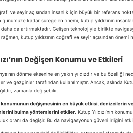
ğrafi ve seyir açısından insanlık için büyük bir referans nokt
n günümüze kadar süregelen önemi, kutup yıldızının insanlar 
 daha da artırmaktadır. Gelişen teknolojiyle birlikte navigas
rağmen, kutup yıldızının coğrafi ve seyir açısından önemi
ızı’nın Değişen Konumu ve Etkileri
nya’nın dönme eksenine en yakın yıldızdır ve bu özelliği ned
r ve gezginler tarafından kullanılmıştır. Ancak, aslında Kutu
ildir, zamanla değişebilir.
n konumunun değişmesinin en büyük etkisi, denizcilerin ve
nlerini bulma yöntemlerini etkiler.
Kutup Yıldızı’nın konumu
luk oranı da değişir. Bu da navigasyonun güvenilirliğini etkil