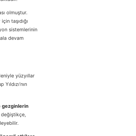
ası olmuştur.
için taşıdığı
yon sistemlerinin
 hala devam
eniyle yüzyıllar
p Yıldızı’nın
 gezginlerin
 değiştikçe,
eyebilir.