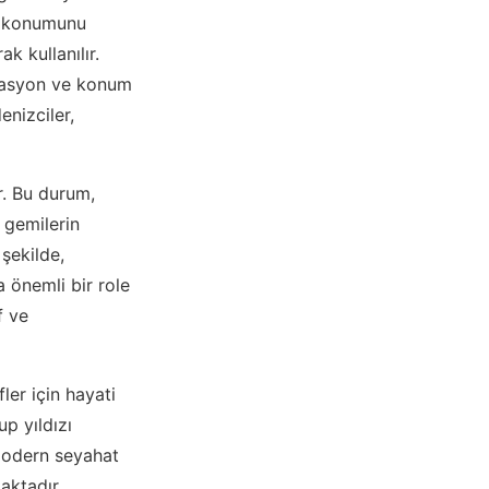
it konumunu
k kullanılır.
igasyon ve konum
enizciler,
r. Bu durum,
 gemilerin
 şekilde,
 önemli bir role
f ve
ler için hayati
p yıldızı
 modern seyahat
aktadır.