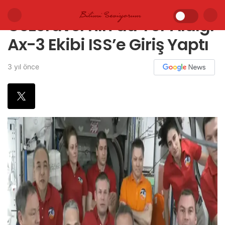
Gezeravcı’nın da Yer Aldığı
Ax-3 Ekibi ISS’e Giriş Yaptı
3 yıl önce