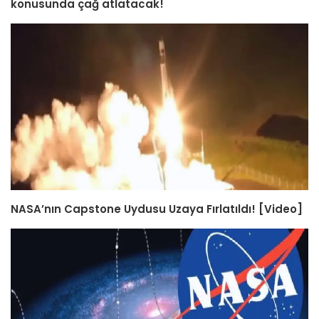
konusunda çağ atlatacak!
NASA’nın Capstone Uydusu Uzaya Fırlatıldı! [Video]