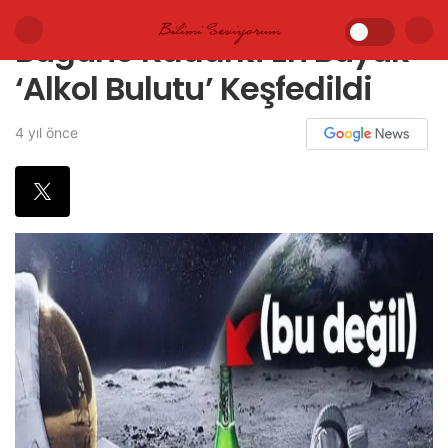
Bugüne Kadarki En Büyük
‘Alkol Bulutu’ Keşfedildi
4 yıl önce