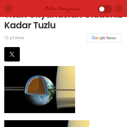
Titan Okyanusları Ölüdeniz
Kadar Tuzlu
12 yıl önce