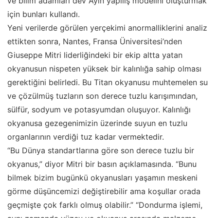
ve bilim adamları dev Ayın yapılış modelini oluşturmak
için bunları kullandı.
Yeni verilerde görülen yerçekimi anormalliklerini analiz
ettikten sonra, Nantes, Fransa Üniversitesi’nden
Giuseppe Mitri liderliğindeki bir ekip altta yatan
okyanusun nispeten yüksek bir kalınlığa sahip olması
gerektiğini belirledi. Bu Titan okyanusu muhtemelen su
ve çözülmüş tuzların son derece tuzlu karışımından,
sülfür, sodyum ve potasyumdan oluşuyor. Kalınlığı
okyanusa gezegenimizin üzerinde suyun en tuzlu
organlarının verdiği tuz kadar vermektedir.
“Bu Dünya standartlarına göre son derece tuzlu bir
okyanus,” diyor Mitri bir basın açıklamasında. “Bunu
bilmek bizim bugünkü okyanusları yaşamın meskeni
görme düşüncemizi değiştirebilir ama koşullar orada
geçmişte çok farklı olmuş olabilir.” “Dondurma işlemi,