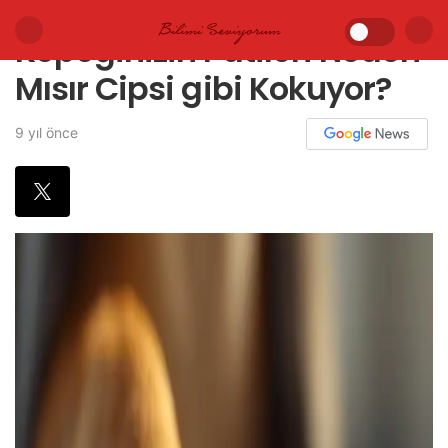
Köpeğinizin Patileri Neden
Mısır Cipsi gibi Kokuyor?
9 yıl önce