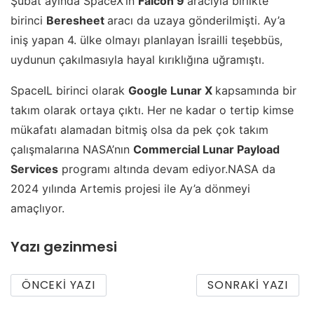
Şubat ayında SpaceX’in
Falcon 9
aracıyla birlikte
birinci
Beresheet
aracı da uzaya gönderilmişti. Ay’a
iniş yapan 4. ülke olmayı planlayan İsrailli teşebbüs,
uydunun çakılmasıyla hayal kırıklığına uğramıştı.
SpaceIL birinci olarak
Google Lunar X
kapsamında bir
takım olarak ortaya çıktı. Her ne kadar o tertip kimse
mükafatı alamadan bitmiş olsa da pek çok takım
çalışmalarına NASA’nın
Commercial Lunar Payload
Services
programı altında devam ediyor.NASA da
2024 yılında Artemis projesi ile Ay’a dönmeyi
amaçlıyor.
Yazı gezinmesi
ÖNCEKI YAZI
SONRAKI YAZI