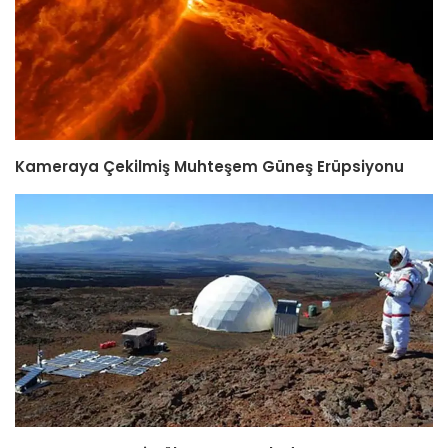
Kameraya Çekilmiş Muhteşem Güneş Erüpsiyonu