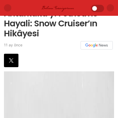
Antarktika’yı Fethetme
Hayali: Snow Cruiser’ın
Hikâyesi
11 ay önce