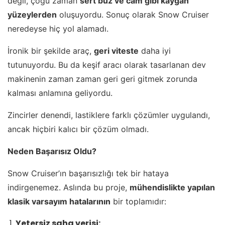
değil, çoğu zaman
sert buz ve cam gibi kaygan
yüzeylerden
oluşuyordu. Sonuç olarak Snow Cruiser
neredeyse hiç yol alamadı.
İronik bir şekilde araç,
geri viteste
daha iyi
tutunuyordu. Bu da keşif aracı olarak tasarlanan dev
makinenin zaman zaman geri geri gitmek zorunda
kalması anlamına geliyordu.
Zincirler denendi, lastiklere farklı çözümler uygulandı,
ancak hiçbiri kalıcı bir çözüm olmadı.
Neden Başarısız Oldu?
Snow Cruiser’ın başarısızlığı tek bir hataya
indirgenemez. Aslında bu proje,
mühendislikte yapılan
klasik varsayım hatalarının
bir toplamıdır:
Yetersiz saha verisi: