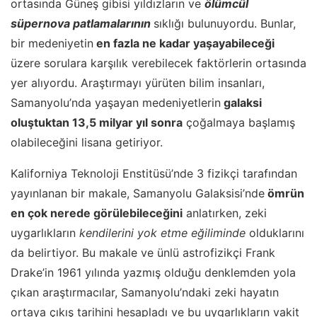
ortasında Güneş gibisi yıldızların ve
ölümcül
süpernova patlamalarının
sıklığı bulunuyordu. Bunlar,
bir medeniyetin
en fazla ne kadar yaşayabileceği
üzere sorulara karşılık verebilecek faktörlerin ortasında
yer alıyordu. Araştırmayı yürüten bilim insanları,
Samanyolu’nda yaşayan medeniyetlerin
galaksi
oluştuktan 13,5 milyar yıl sonra
çoğalmaya başlamış
olabileceğini lisana getiriyor.
Kaliforniya Teknoloji Enstitüsü’nde 3 fizikçi tarafından
yayınlanan bir makale, Samanyolu Galaksisi’nde
ömrün
en çok nerede görülebileceğini
anlatırken, zeki
uygarlıkların
kendilerini yok etme eğiliminde
olduklarını
da belirtiyor. Bu makale ve ünlü astrofizikçi Frank
Drake’in 1961 yılında yazmış olduğu denklemden yola
çıkan araştırmacılar, Samanyolu’ndaki zeki hayatın
ortaya çıkış tarihini hesapladı ve bu uygarlıkların vakit