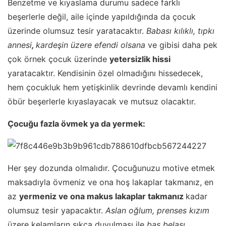
Benzetme ve kıyaslama durumu sadece farklı
beşerlerle değil, aile içinde yapıldığında da çocuk
üzerinde olumsuz tesir yaratacaktır.
Babası kılıklı, tıpkı
annesi
,
kardeşin üzere efendi olsana
ve gibisi daha pek
çok örnek çocuk üzerinde
yetersizlik hissi
yaratacaktır. Kendisinin özel olmadığını hissedecek,
hem çocukluk hem yetişkinlik devrinde devamlı kendini
öbür beşerlerle kıyaslayacak ve mutsuz olacaktır.
Çocuğu fazla övmek ya da yermek:
Her şey dozunda olmalıdır. Çocuğunuzu motive etmek
maksadıyla övmeniz ve ona hoş lakaplar takmanız, en
az
yermeniz ve ona makus lakaplar takmanız
kadar
olumsuz tesir yapacaktır.
Aslan oğlum, prenses kızım
üzere kelamların sıkça duyulması ile
baş belası,