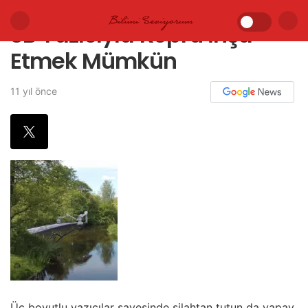
3B Yazıcıyla Köprü İnşa
Etmek Mümkün
11 yıl önce
Üç boyutlu yazıcılar sayesinde silahtan tutun da yapay