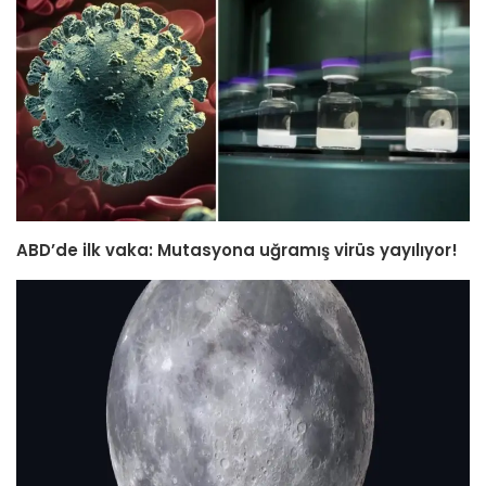
ABD’de ilk vaka: Mutasyona uğramış virüs yayılıyor!